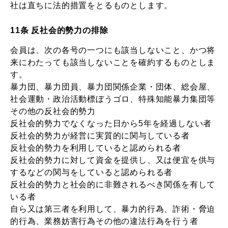
社は直ちに法的措置をとるものとします。
11条 反社会的勢力の排除
会員は、次の各号の一つにも該当しないこと、かつ将
来にわたっても該当しないことを確約するものとしま
す。
暴力団、暴力団員、暴力団関係企業・団体、総会屋、
社会運動・政治活動標ぼうゴロ、特殊知能暴力集団等
その他の反社会的勢力
反社会的勢力でなくなった日から5年を経過しない者
反社会的勢力が経営に実質的に関与している者
反社会的勢力を利用していると認められる者
反社会的勢力に対して資金を提供し、又は便宜を供与
するなどの関与をしていると認められる者
反社会的勢力と社会的に非難されるべき関係を有して
いる者
自ら又は第三者を利用して、暴力的行為、詐術・脅迫
的行為、業務妨害行為その他の違法行為を行う者