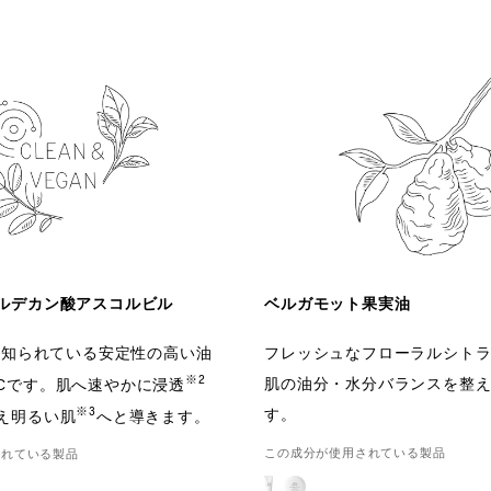
ルデカン酸アスコルビル
ベルガモット果実油
ても知られている安定性の高い油
フレッシュなフローラルシト
※2
肌の油分・水分バランスを整
Cです。肌へ速やかに浸透
※3
す。
え明るい肌
へと導きます。
この成分が使用されている製品
されている製品