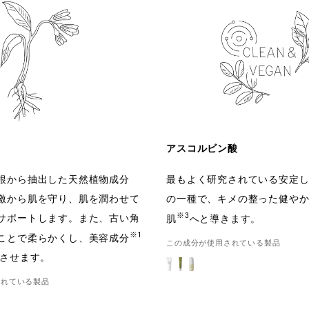
アスコルビン酸
根から抽出した天然植物成分
最もよく研究されている安定し
激から肌を守り、肌を潤わせて
の一種で、キメの整った健や
※3
サポートします。また、古い角
肌
へと導きます。
※1
ことで柔らかくし、美容成分
この成分が使用されている製品
させます。
されている製品