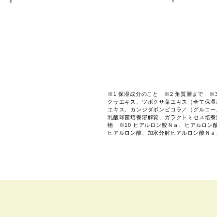
※1 保湿成分のこと ※2 角質層まで ※
クサエキス、ツボクサ葉エキス（全て保湿
エキス、カンジダボンビコラ／（グルコー
乳酸球菌培養溶解質、ガラクトミセス培養
物 ※10 ヒアルロン酸Ｎａ、ヒアルロ
ヒアルロン酸、加水分解ヒアルロン酸Ｎａ