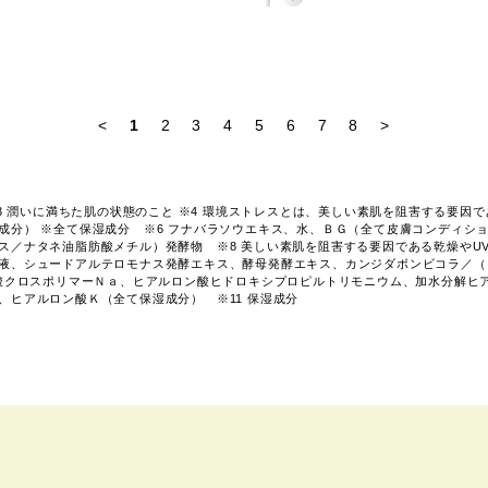
<
1
2
3
4
5
6
7
8
>
3 潤いに満ちた肌の状態のこと ※4 環境ストレスとは、美しい素肌を阻害する要因で
成分） ※全て保湿成分 ※6 フナバラソウエキス、水、ＢＧ（全て皮膚コンディショ
ス／ナタネ油脂肪酸メチル）発酵物 ※8 美しい素肌を阻害する要因である乾燥やUV
液、シュードアルテロモナス発酵エキス、酵母発酵エキス、カンジダボンビコラ／（
ン酸クロスポリマーＮａ、ヒアルロン酸ヒドロキシプロピルトリモニウム、加水分解ヒ
、ヒアルロン酸Ｋ（全て保湿成分） ※11 保湿成分