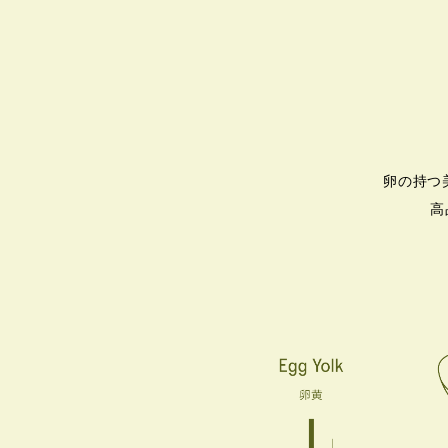
卵の持つ
高