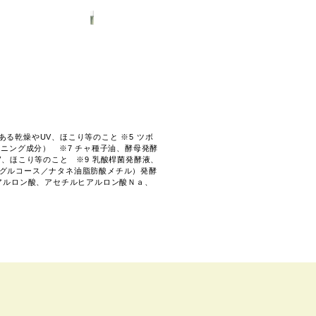
ある乾燥やUV、ほこり等のこと ※5 ツボ
ニング成分） ※7 チャ種子油、酵母発酵
、ほこり等のこと ※9 乳酸桿菌発酵液、
グルコース／ナタネ油脂肪酸メチル）発酵
アルロン酸、アセチルヒアルロン酸Ｎａ、