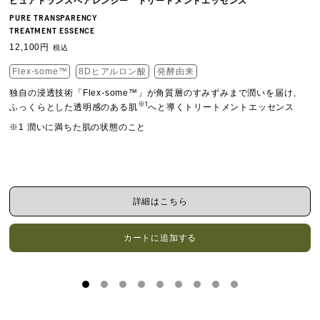
ピュアトランスペアレンシー トリートメントエッセンス
PURE TRANSPARENCY
TREATMENT ESSENCE
12,100円
税込
Flex-some™
8Dヒアルロン酸
発酵由来
独自の浸透技術「Flex-some™」が角質層のすみずみまで潤いを届け、
※1
ふっくらとした透明感のある肌
へと導くトリートメントエッセンス
※1 潤いに満ちた肌の状態のこと
詳細はこちら
カートに追加する