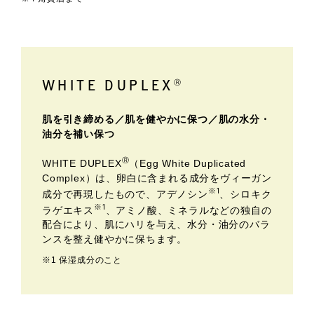
WHITE DUPLEX
Ⓡ
肌を引き締める／肌を健やかに保つ／肌の水分・
油分を補い保つ​
Ⓡ
WHITE DUPLEX
（Egg White Duplicated
Complex）は、卵白に含まれる成分をヴィーガン
※1
成分で再現したもので、アデノシン
、シロキク
※1
ラゲエキス
、アミノ酸、ミネラルなどの独自の
配合により、肌にハリを与え、水分・油分のバラ
ンスを整え健やかに保ちます。​
※1 保湿成分のこと