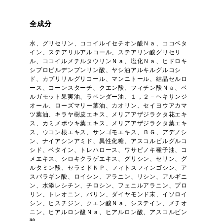
全成分
水、グリセリン、ココイルイセチオン酸Ｎａ、ココベタ
イン、ステアリルアルコール、ステアリン酸グリセリ
ル、ココイルメチルタウリンＮａ、塩化Ｎａ、ヒドロキ
シプロピルデンプンリン酸、ヤシ油アルキルグルコシ
ド、カプリリルグリコール、マンニトール、結晶セルロ
ース、コーンスターチ、クエン酸、フィチン酸Ｎａ、ベ
ルガモット果実油、ラベンダー油、１，２－ヘキサンジ
オール、ローズマリー葉油、カオリン、セイヨウアカマ
ツ葉油、キラヤ樹皮エキス、メリアアザジラクタ花エキ
ス、カミメボウキ葉エキス、メリアアザジラクタ葉エキ
ス、ウコン根エキス、サンゴモエキス、ＢＧ、アデノシ
ン、ナイアシンアミド、異性化糖、アスコルビルグルコ
シド、ベタイン、トレハロース、ワサビノキ種子油、コ
メエキス、シロキクラゲエキス、グリシン、セリン、グ
ルタミン酸、セラミドＮＰ、フィトスフィンゴシン、ア
スパラギン酸、ロイシン、アラニン、リシン、アルギニ
ン、水添レシチン、チロシン、フェニルアラニン、プロ
リン、トレオニン、バリン、ダイヤモンド末、イソロイ
シン、ヒスチジン、クエン酸Ｎａ、システイン、メチオ
ニン、ヒアルロン酸Ｎａ、ヒアルロン酸、アスコルビン