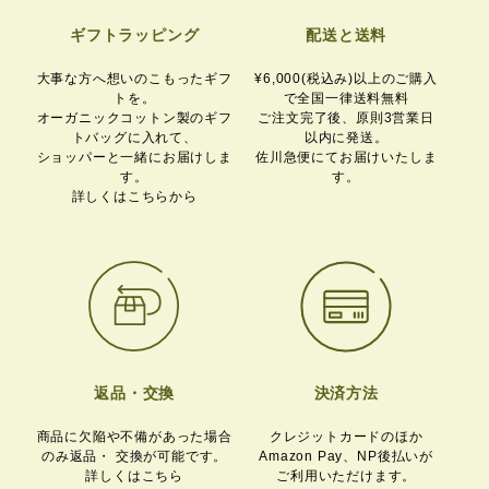
ギフトラッピング
配送と送料
大事な方へ想いのこもったギフ
¥6,000(税込み)以上のご購入
トを。
で全国一律送料無料
オーガニックコットン製のギフ
ご注文完了後、原則3営業日
トバッグに入れて、
以内に発送。
ショッパーと一緒にお届けしま
佐川急便にてお届けいたしま
す。
す。
詳しくはこちらから
返品・交換
決済方法
商品に欠陥や不備があった場合
クレジットカードのほか
のみ
返品・ 交換が可能です。
Amazon Pay、
NP後払いが
詳しくはこちら
ご利用いただけます。