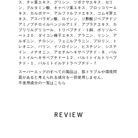
ス、チャ葉エキス、グリシン、ツボクサエキス、セリ
ン、グルタミン酸、キャベツ葉エキス、ブロッコリーエ
キス、カルボマー、アルファルファエキス、コムギ芽エ
キス、アスパラギン酸、ロイシン、ジ酢酸ジペプチドジ
アミノブチロイルベンジルアミド、アブラナエキス、カ
プリリルグリコール、トリペプチド－１銅、ポリソルベ
ート２０、ダイコン種子エキス、アラニン、リシン、ア
ルギニン、チロシン、フェニルアラニン、プロリン、ト
レオニン、バリン、イソロイシン、ヒスチジン、システ
イン、メチオニン、アセチルヘキサペプチド－８、パル
ミトイルヘキサペプチドー１２、パルミトイルトリペプ
チド－１、パルミトイルテトラペプチド－７
スーパーエッグのすべての製品は、肌トラブルや環境問
題があると考えられる成分を一切使用しません。
不使用成分の一覧はこちら
REVIEW