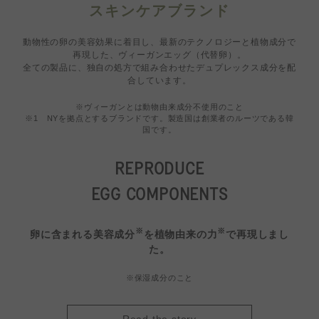
スキンケアブランド
動物性の卵の美容効果に着目し、最新のテクノロジーと植物成分で
再現した、ヴィーガンエッグ（代替卵）。
全ての製品に、独自の処方で組み合わせたデュプレックス成分を配
合しています。
※ヴィーガンとは動物由来成分不使用のこと​
※1 NYを拠点とするブランドです。製造国は創業者のルーツである韓
国です。
REPRODUCE
EGG COMPONENTS
※
※
卵に含まれる美容成分
を植物由来の力
で再現しまし
た。
※保湿成分のこと
Read the story